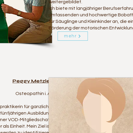
weitergebildet.
Ich biete mit langjähriger Berufserfahr
umfassenden und hochwertige Bobat
für Säuglinge und Kleinkinder an, die e
Förderung der motorischen Entwicklung 
mehr
Peggy Metzler
Osteopathin i. A.
praktikerin für ganzliche
fünfjährigen Ausbildung
ner VOD-Mitgliedschaft
als Einheit. Mein Ziel ist
erden zu identifizieren