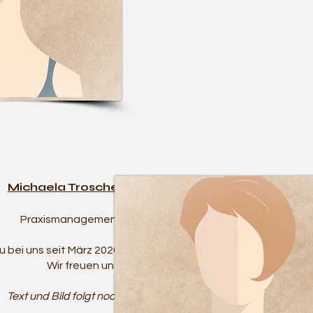
Michaela Troschel
Praxismanagement
 bei uns seit März 2026.
Wir freuen uns!​
Text und Bild folgt noch