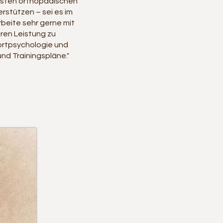
chsten orthopädischen
erstützen – sei es im
rbeite sehr gerne mit
ren Leistung zu
portpsychologie und
und Trainingspläne."