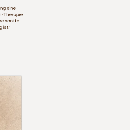
ung eine
h-Therapie
ine sanfte
ist."