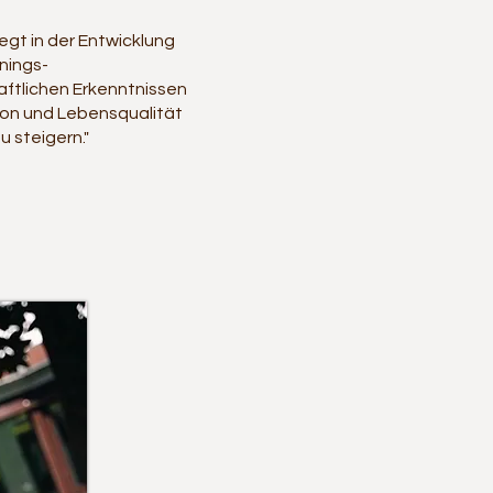
egt in der Entwicklung
inings-
aftlichen Erkenntnissen
tion und Lebensqualität
 steigern."