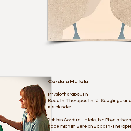
​Cordula Hefele
Physiotherapeutin
Bobath-Therapeutin für Säuglinge un
Kleinkinder
"Ich bin Cordula Hefele, bin Physiother
habe mich im Bereich Bobath-Therapi