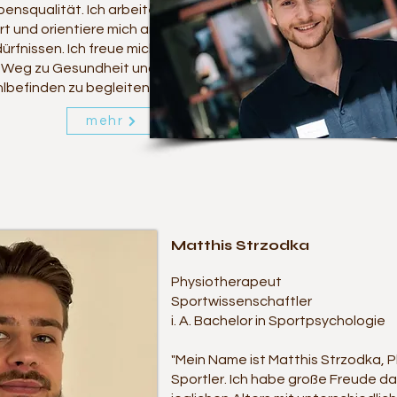
bensqualität. Ich arbeite
rt und orientiere mich an
dürfnissen. Ich freue mich
em Weg zu Gesundheit und
lbefinden zu begleiten!"
mehr
Matthis Strzodka
Physiotherapeut
Sportwissenschaftler
i. A. Bachelor in Sportpsychologie
"Mein Name ist Matthis Strzodka, 
Sportler.
Ich habe große Freude da