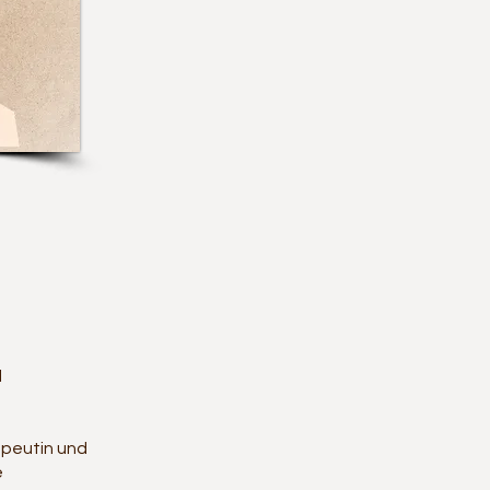
d
apeutin und
e