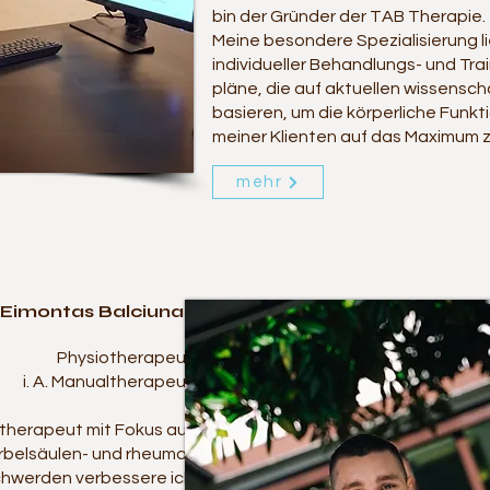
bin der Gründer der TAB Therapie.
Meine besondere Spezialisierung li
individueller Behandlungs- und Tra
pläne, die auf aktuellen wissensch
basieren, um die körperliche Funk
meiner Klienten auf das Maximum zu
mehr
Eimontas Balciunas
Physiotherapeut
i. A. Manualtherapeut
iotherapeut mit Fokus auf
rbelsäulen- und rheuma-
chwerden verbessere ich