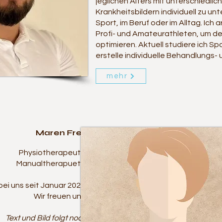
jeglichen Alters mit unterschiedli
Krankheitsbildern individuell zu unt
Sport, im Beruf oder im Alltag.
Ich a
Profi- und Amateurathleten, um de
optimieren. Aktuell studiere ich S
erstelle individuelle Behandlungs- 
mehr
Maren Frey
Physiotherapeutin
Manualtherapuetin
ei uns seit Januar 2026.
Wir freuen uns!​
Text und Bild folgt noch