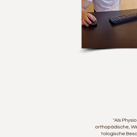
"​Als Phys
orthopädische, Wi
tologische Bes